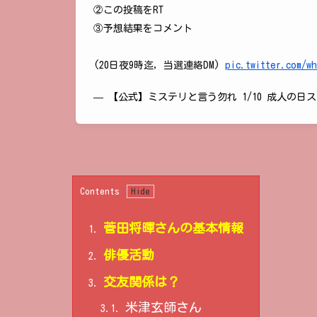
②この投稿をRT
③予想結果をコメント
(20日夜9時迄, 当選連絡DM)
pic.twitter.com/w
— 【公式】ミステリと言う勿れ 1/10 成人の日スタート
Contents
菅田将暉さんの基本情報
1.
俳優活動
2.
交友関係は？
3.
米津玄師さん
3.1.