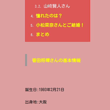
山崎賢人さん
3.2.
憧れたのは？
4.
小松菜奈さんとご結婚！
5.
まとめ
6.
菅田将暉さんの基本情報
誕生日:1993年2月21日
出身地:大阪