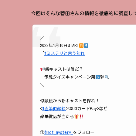
今回はそんな菅田さんの情報を徹底的に調査し
／
2022年1月10日START
「
#ミステリと言う勿れ
」
新キャストは誰だ？
予想クイズキャンペーン第
弾
＼
似顔絵から新キャストを探れ！
<
#直筆似顔絵
><QUOカードPay>など
豪華賞品が当たる
①
@not_mystery_
をフォロー