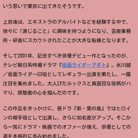
いう思いで東京に出てきたそうです。
上京後は、エキストラのアルバイトなどを経験する中で、
徐々に「演じること」に興味を持つようになり、芸能事務
所・研音にスカウトされたことが大きな転機となります。
そして2001年、記念すべき俳優デビュー作となったのが、
テレビ朝日系特撮ドラマ『
仮面ライダーアギト
』。氷川誠
／仮面ライダーG3役としてレギュラー出演を果たし、一躍
注目を集めました。大人びたルックスと真面目な役柄がハ
マり、視聴者の心を掴んだのです。
この作品をきっかけに、昼ドラ『新・愛の嵐』ではヒロイ
ンの相手役として出演し、さらに知名度がアップ。そこか
ら一気にドラマ・映画でのオファーが増え、俳優としての
道を本格的に歩み始めました。