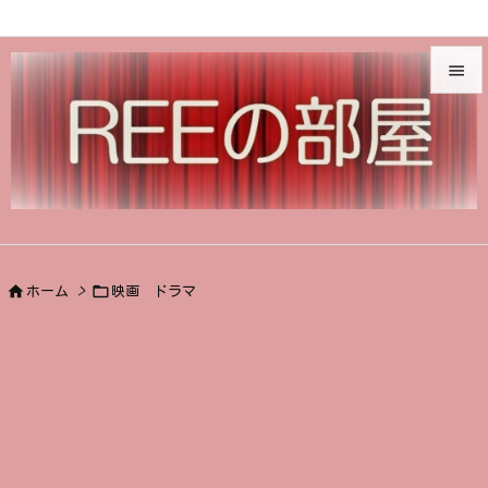


メニュ

サイド

前へ



ホーム
>
映画 ドラマ
次へ

検索