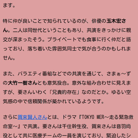
ます。
特に仲が良いことで知られているのが、俳優の
玉木宏さ
ん
。二人は同世代ということもあり、共演をきっかけに親
交が深まったそう。プライベートでも食事に行く仲だと語
っており、落ち着いた雰囲気同士で気が合うのかもしれま
せん。
また、バラエティ番組などでの共演を通じて、さまぁ〜ず
の
大竹一樹さん
とも意気投合。意外な組み合わせに見えま
すが、要さんいわく「兄貴的存在」なのだとか。ゆるい空
気感の中で信頼関係が築かれているようです。
さらに
賀来賢人さん
とは、ドラマ『TOKYO MER〜走る緊急救
命室〜』で共演。要さんは千住幹生役、賀来さんは音羽尚
役として共に医療チームの一員を演じており、緊迫したシ