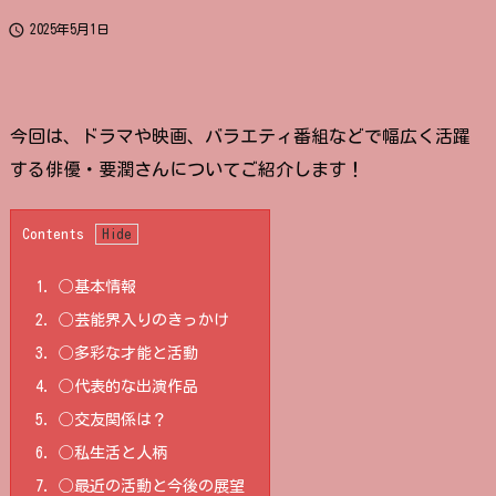

2025年5月1日
今回は、ドラマや映画、バラエティ番組などで幅広く活躍
する俳優・要潤さんについてご紹介します！
Contents
1.
◯基本情報
2.
◯芸能界入りのきっかけ
3.
◯多彩な才能と活動
4.
◯代表的な出演作品
5.
◯交友関係は？
6.
◯私生活と人柄
7.
◯最近の活動と今後の展望