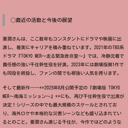
◯最近の活動と今後の展望
要潤さんは、ここ数年もコンスタントにドラマや映画に出
演し、着実にキャリアを積み重ねています。2021年のTBS系
ドラマ『TOKYO MER〜走る緊急救命室〜』では、冷静沈着で
責任感の強い千住幹生役を好演。2023年には劇場版第1作で
も同役を続投し、ファンの間でも根強い人気を誇ります。
そして最新作――**2025年8月公開予定の『劇場版 TOKYO
MER〜南海ミッション〜』**にも、再び千住幹生役で出演が
決定！シリーズの中でも最大規模のスケールとされてお
り、海外ロケや本格的な災害シーンなども盛り込まれてい
るとのこと。要潤さん演じる千住が、今作ではどのような